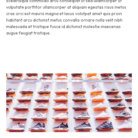
scelerisque commodo arcu consequat ut sed ullamcorper ut
vulputate porttitor ullamcorper at aliquam egestas risus metus
cras orci est mauris magna et lacus volutpat amet quis proin
habitant arcu dictumst metus convallis ornare nulla velit nibh
malesuada et tristique fusce id dictumst molestie maecenas
augue feugiat tristique.