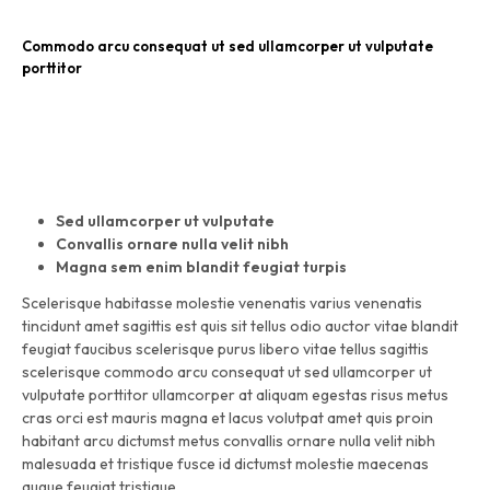
Commodo arcu consequat ut sed ullamcorper ut vulputate
porttitor
Sed ullamcorper ut vulputate
Convallis ornare nulla velit nibh
Magna sem enim blandit feugiat turpis
Scelerisque habitasse molestie venenatis varius venenatis
tincidunt amet sagittis est quis sit tellus odio auctor vitae blandit
feugiat faucibus scelerisque purus libero vitae tellus sagittis
scelerisque commodo arcu consequat ut sed ullamcorper ut
vulputate porttitor ullamcorper at aliquam egestas risus metus
cras orci est mauris magna et lacus volutpat amet quis proin
habitant arcu dictumst metus convallis ornare nulla velit nibh
malesuada et tristique fusce id dictumst molestie maecenas
augue feugiat tristique.