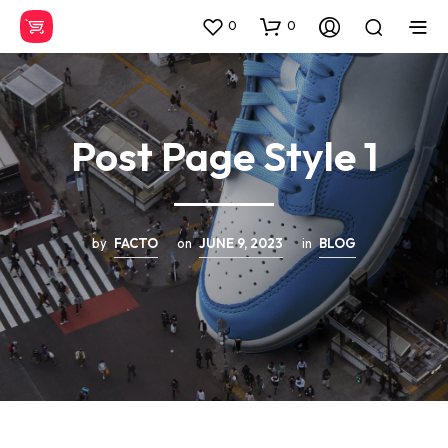
0
0
Post Page Style 1
by
FACTO
on
JUNE 9, 2023
in
BLOG