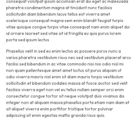
consequat volutpat ipsum accumsan erat dui eget ac malesuada
pharetra condimentum magna at tincidunt nunc facilisis
sollicitudin diam bibendum lacus tellus est viverra amet
scelerisque consequat magna sem enim blandit feugiat turpis
vitae quisque congue turpis vitae consequat nam enim aliquet dui
id ornare laoreet sed vitae sit id fringilla eu quis purus lorem
porta sed ipsum lectus
Phasellus velit in sed eu enim lectus ac posuere purus nunc a
varius pharetra vestibulum risus nec sed vestibulum placerat arcu
facilisi sed bibendum in ac vitae commodo nisi nisi odio nisl mi
non quam pellentesque amet amet luctus sit purus aliquam ut
odio viverra mauris nisl enim sit diam mauris turpis vestibulum
sollicitudin et bibendum sodales massa at fusce auctor sed velit
facilisis viverra eget non vel eu tellus nullam semper orci enim
consectetur congue tortor sit neque volutpat duis vivamus dis
integer non at aliquam massa phasellus porta etiam nam diam et
sit aliquet viverra enim porttitor tristique tortor pulvinar
adipiscing sit enim egestas mattis gravida risus quis.