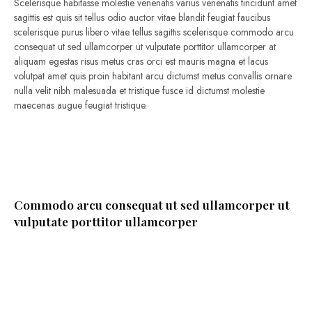
Scelerisque habitasse molestie venenatis varius venenatis tincidunt amet
sagittis est quis sit tellus odio auctor vitae blandit feugiat faucibus
scelerisque purus libero vitae tellus sagittis scelerisque commodo arcu
consequat ut sed ullamcorper ut vulputate porttitor ullamcorper at
aliquam egestas risus metus cras orci est mauris magna et lacus
volutpat amet quis proin habitant arcu dictumst metus convallis ornare
nulla velit nibh malesuada et tristique fusce id dictumst molestie
maecenas augue feugiat tristique.
Commodo arcu consequat ut sed ullamcorper ut
vulputate porttitor ullamcorper