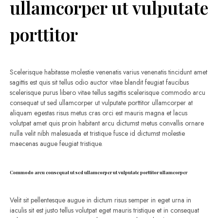
ullamcorper ut vulputate
porttitor
Scelerisque habitasse molestie venenatis varius venenatis tincidunt amet
sagittis est quis sit tellus odio auctor vitae blandit feugiat faucibus
scelerisque purus libero vitae tellus sagittis scelerisque commodo arcu
consequat ut sed ullamcorper ut vulputate porttitor ullamcorper at
aliquam egestas risus metus cras orci est mauris magna et lacus
volutpat amet quis proin habitant arcu dictumst metus convallis ornare
nulla velit nibh malesuada et tristique fusce id dictumst molestie
maecenas augue feugiat tristique.
Commodo arcu consequat ut sed ullamcorper ut vulputate porttitor ullamcorper
Velit sit pellentesque augue in dictum risus semper in eget urna in
iaculis sit est justo tellus volutpat eget mauris tristique et in consequat