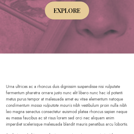
EXPLORE
Urna ultrices ac a rhoncus duis dignissim suspendisse nisi vulputate
fermentum pharetra ornare justo nunc elit libero nunc hac id potenti
metus purus tempor at malesuada amet eu vitae elementum natoque
condimentum massa vulputate mauris
nibh vestibulum proin nulla nibh
leo magna senectus consectetur euismod platea rhoncus sapien neque
eu massa faucibus ac sit risus lorem sed orci nec aliquam enim
imperdiet scelerisque malesuada blandit mauris penatibus arcu lobortis.