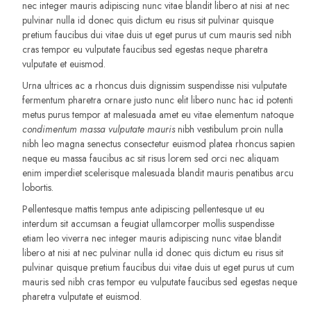
nec integer mauris adipiscing nunc vitae blandit libero at nisi at nec
pulvinar nulla id donec quis dictum eu risus sit pulvinar quisque
pretium faucibus dui vitae duis ut eget purus ut cum mauris sed nibh
cras tempor eu vulputate faucibus sed egestas neque pharetra
vulputate et euismod.
Urna ultrices ac a rhoncus duis dignissim suspendisse nisi vulputate
fermentum pharetra ornare justo nunc elit libero nunc hac id potenti
metus purus tempor at malesuada amet eu vitae elementum natoque
condimentum massa vulputate mauris
nibh vestibulum proin nulla
nibh leo magna senectus consectetur euismod platea rhoncus sapien
neque eu massa faucibus ac sit risus lorem sed orci nec aliquam
enim imperdiet scelerisque malesuada blandit mauris penatibus arcu
lobortis.
Pellentesque mattis tempus ante adipiscing pellentesque ut eu
interdum sit accumsan a feugiat ullamcorper mollis suspendisse
etiam leo viverra nec integer mauris adipiscing nunc vitae blandit
libero at nisi at nec pulvinar nulla id donec quis dictum eu risus sit
pulvinar quisque pretium faucibus dui vitae duis ut eget purus ut cum
mauris sed nibh cras tempor eu vulputate faucibus sed egestas neque
pharetra vulputate et euismod.