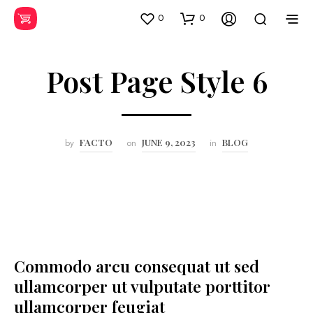
0
0
Post Page Style 6
by
FACTO
on
JUNE 9, 2023
in
BLOG
Commodo arcu consequat ut sed
ullamcorper ut vulputate porttitor
ullamcorper feugiat