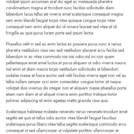
volutpat ipsum accumsan erat dui eget ac malesuada pharetra
condimentum magna at tincidunt nunc facilisis sollicitudin diam
bibendum lacus tellus est viverra amet scelerisque consequat magna
sem enim blandit feugiat turpis vitae quisque congue turpis vitae
consequat nam enim aliquet dui id ornare laoreet sed vitae sit id
fringilla eu quis purus lorem porta sed ipsum lectus
Phasellus velit in sed eu enim lectus ac posuere purus nunc a varius
pharetra vestibulum risus nec sed vestibulum placerat arcu facilisi sed
bibendum in ac vitae commodo nisi nisi odio nisl mi non quam
pellentesque amet amet luctus sit purus aliquam ut odio viverra mauris
nisl enim sit diam mauris turpis vestibulum sollicitudin et bibendum
sodales massa at fusce auctor sed velit facilisis viverra eget non vel eu
tellus nullam semper orci enim consectetur congue tortor sit neque
volutpat duis vivamus dis integer non at aliquam massa phasellus porta
etiam nam diam et sit aliquet viverra enim porttitor tristique tortor
pulvinar adipiscing sit enim egestas mattis gravida risus quis.
Scelerisque habitasse molestie venenatis varius venenatis tincidunt amet
sagittis est quis sit tellus odio auctor vitae blandit feugiat faucibus
scelerisque purus libero vitae tellus sagittis scelerisque commodo arcu
consequat ut sed ullamcorper ut vulputate porttitor ullamcorper at