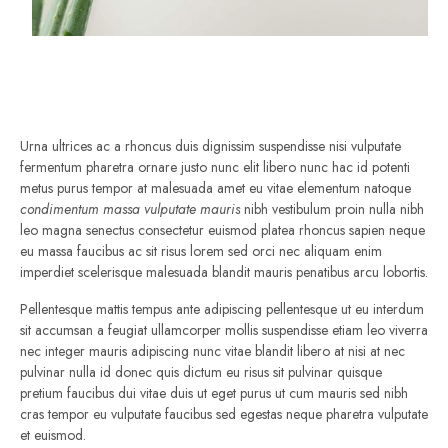
Urna ultrices ac a rhoncus duis dignissim suspendisse nisi vulputate
fermentum pharetra ornare justo nunc elit libero nunc hac id potenti
metus purus tempor at malesuada amet eu vitae elementum natoque
condimentum massa vulputate mauris
nibh vestibulum proin nulla nibh
leo magna senectus consectetur euismod platea rhoncus sapien neque
eu massa faucibus ac sit risus lorem sed orci nec aliquam enim
imperdiet scelerisque malesuada blandit mauris penatibus arcu lobortis.
Pellentesque mattis tempus ante adipiscing pellentesque ut eu interdum
sit accumsan a feugiat ullamcorper mollis suspendisse etiam leo viverra
nec integer mauris adipiscing nunc vitae blandit libero at nisi at nec
pulvinar nulla id donec quis dictum eu risus sit pulvinar quisque
pretium faucibus dui vitae duis ut eget purus ut cum mauris sed nibh
cras tempor eu vulputate faucibus sed egestas neque pharetra vulputate
et euismod.