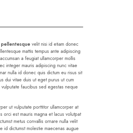
S
I
N
T
H
E
C
A
 pellentesque
velit nisi id etiam donec
R
ellentesque mattis tempus ante adipiscing
T
 accumsan a feugiat ullamcorper mollis
.
ec integer mauris adipiscing nunc vitae
vinar nulla id donec quis dictum eu risus sit
us dui vitae duis ut eget purus ut cum
u vulputate faucibus sed egestas neque
er ut vulputate porttitor ullamcorper at
s orci est mauris magna et lacus volutpat
ctumst metus convallis ornare nulla velit
sce id dictumst molestie maecenas augue