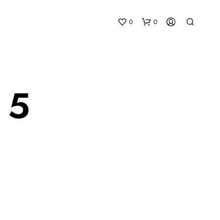
0
0
 5
N
O
P
R
O
D
U
C
T