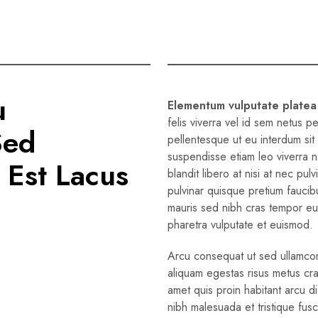
u
Elementum vulputate platea
felis viverra vel id sem netus p
Sed
pellentesque ut eu interdum sit
suspendisse etiam leo viverra n
 Est Lacus
blandit libero at nisi at nec pul
pulvinar quisque pretium faucib
mauris sed nibh cras tempor e
pharetra vulputate et euismod.
Arcu consequat ut sed ullamcorp
aliquam egestas risus metus cra
amet quis proin habitant arcu di
nibh malesuada et tristique fu