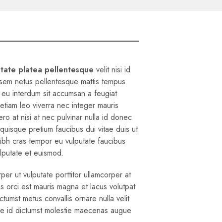
tate platea pellentesque
velit nisi id
d sem netus pellentesque mattis tempus
 eu interdum sit accumsan a feugiat
etiam leo viverra nec integer mauris
ero at nisi at nec pulvinar nulla id donec
r quisque pretium faucibus dui vitae duis ut
ibh cras tempor eu vulputate faucibus
lputate et euismod.
er ut vulputate porttitor ullamcorper at
s orci est mauris magna et lacus volutpat
ctumst metus convallis ornare nulla velit
sce id dictumst molestie maecenas augue