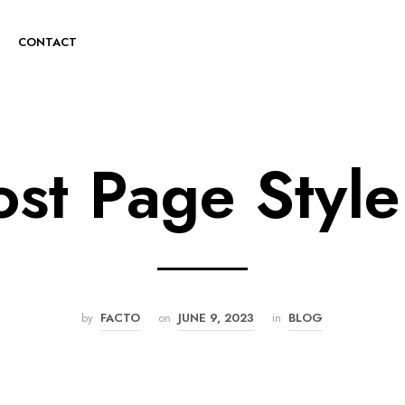
CONTACT
ost Page Style
by
FACTO
on
JUNE 9, 2023
in
BLOG