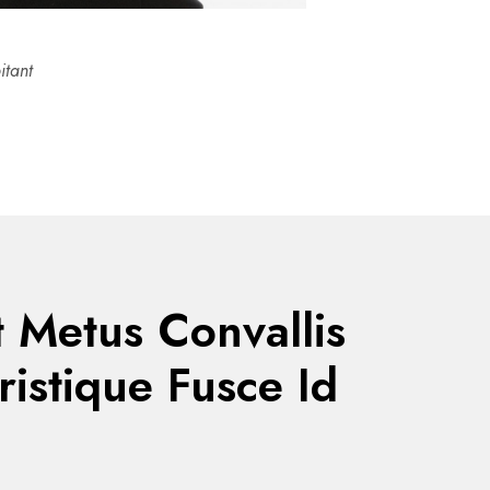
itant
 Metus Convallis
istique Fusce Id