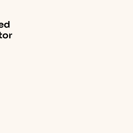
ed
tor