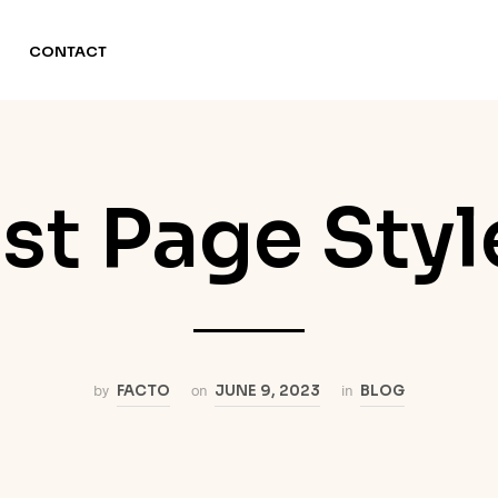
CONTACT
st Page Styl
by
FACTO
on
JUNE 9, 2023
in
BLOG