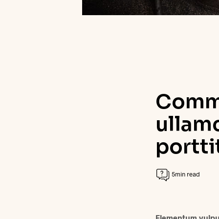
Commo
ullam
portti
5min read
Elementum vulput