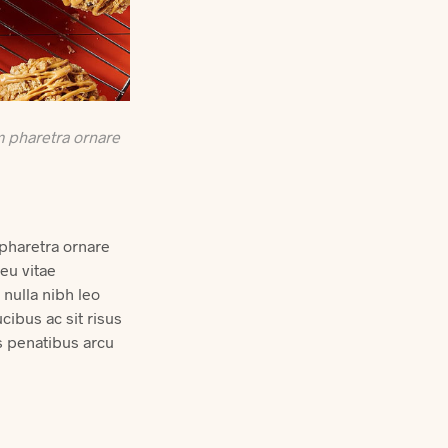
m pharetra ornare
 pharetra ornare
eu vitae
nulla nibh leo
ibus ac sit risus
s penatibus arcu