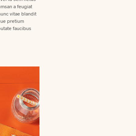
umsan a feugiat
unc vitae blandit
sque pretium
putate faucibus