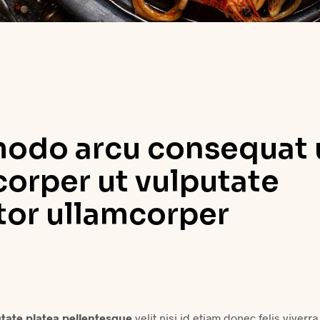
do arcu consequat 
corper ut vulputate
tor ullamcorper
ate platea pellentesque
velit nisi id etiam donec felis viverr