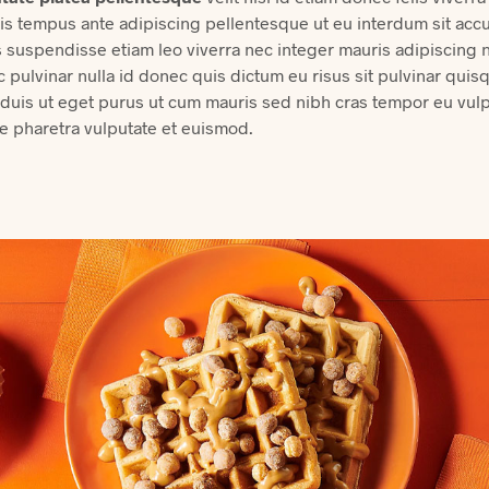
is tempus ante adipiscing pellentesque ut eu interdum sit acc
 suspendisse etiam leo viverra nec integer mauris adipiscing n
nec pulvinar nulla id donec quis dictum eu risus sit pulvinar qui
e duis ut eget purus ut cum mauris sed nibh cras tempor eu vul
 pharetra vulputate et euismod.