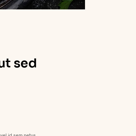
ut sed
a vel id sem netus