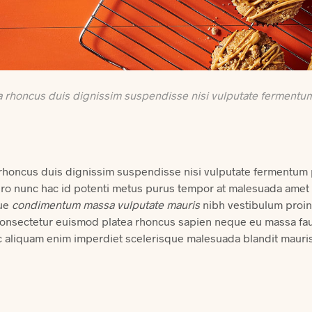
 a rhoncus duis dignissim suspendisse nisi vulputate fermentu
a rhoncus duis dignissim suspendisse nisi vulputate fermentum
bero nunc hac id potenti metus purus tempor at malesuada amet 
ue
condimentum massa vulputate mauris
nibh vestibulum proin 
nsectetur euismod platea rhoncus sapien neque eu massa fauc
c aliquam enim imperdiet scelerisque malesuada blandit mauri