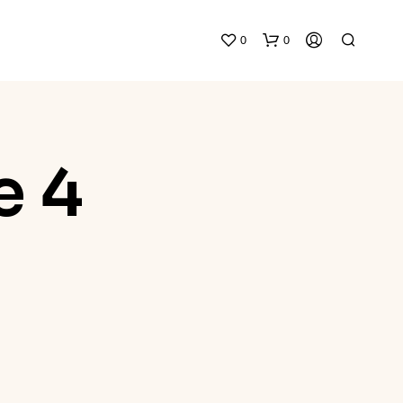
0
0
e 4
N
O
P
R
O
D
U
C
T