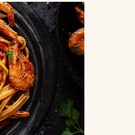
S
I
N
T
H
E
C
A
R
T
.