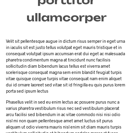
porttitor
ullamcorper
Velit sit pellentesque augue in dictum risus semper in eget urna
in iaculis sit est justo tellus volutpat eget mauris tristique et in
consequat volutpat ipsum accumsan erat dui eget ac malesuada
pharetra condimentum magna at tincidunt nunc facilisis
sollicitudin diam bibendum lacus tellus est viverra amet
scelerisque consequat magna sem enim blandit feugiat turpis
vitae quisque congue turpis vitae consequat nam enim aliquet
dui id ornare laoreet sed vitae sit id fringilla eu quis purus lorem
porta sed ipsum lectus
Phasellus velit in sed eu enim lectus ac posuere purus nunc a
varius pharetra vestibulum risus nec sed vestibulum placerat
arcu facilisi sed bibendum in ac vitae commodo nisi nisi odio
nisl mi non quam pellentesque amet amet luctus sit purus
aliquam ut odio viverra mauris nisl enim sit diam mauris turpis