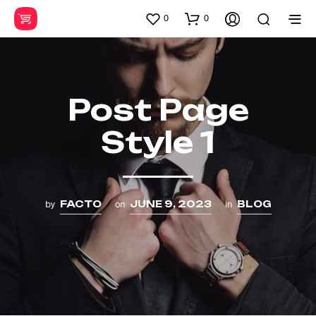
0
0
Post Page
Style 1
by
FACTO
on
JUNE 9, 2023
in
BLOG