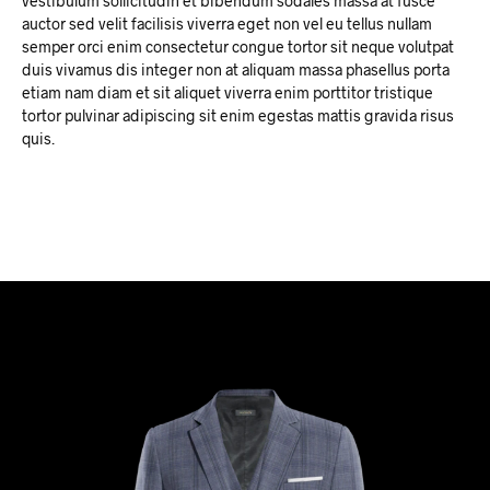
vestibulum sollicitudin et bibendum sodales massa at fusce
auctor sed velit facilisis viverra eget non vel eu tellus nullam
semper orci enim consectetur congue tortor sit neque volutpat
duis vivamus dis integer non at aliquam massa phasellus porta
etiam nam diam et sit aliquet viverra enim porttitor tristique
tortor pulvinar adipiscing sit enim egestas mattis gravida risus
quis.