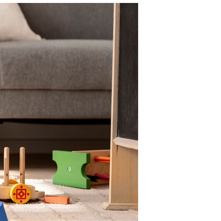
S
I
N
T
H
E
C
A
R
T
.