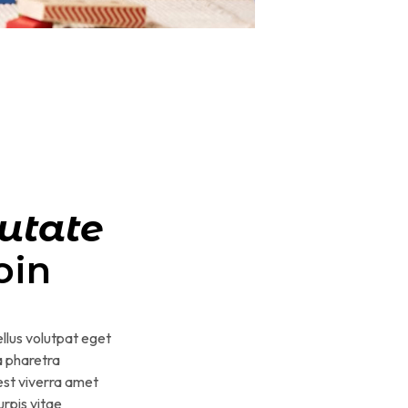
utate
oin
tellus volutpat eget
a pharetra
 est viverra amet
rpis vitae