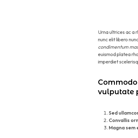
Urna ultrices ac a 
nunc elit libero n
condimentum mass
euismod platea rho
imperdiet sceleris
Commodo a
vulputate 
Sed ullamco
Convallis orn
Magna sem e