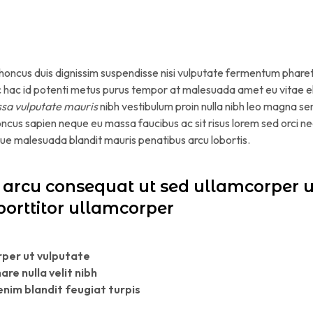
rhoncus duis dignissim suspendisse nisi vulputate fermentum pharet
unc hac id potenti metus purus tempor at malesuada amet eu vita
a vulputate mauris
nibh vestibulum proin nulla nibh leo magna s
ncus sapien neque eu massa faucibus ac sit risus lorem sed orci n
que malesuada blandit mauris penatibus arcu lobortis.
rcu consequat ut sed ullamcorper u
porttitor ullamcorper
rper ut vulputate
are nulla velit nibh
nim blandit feugiat turpis