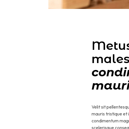
Metus
males
condi
mauri
Velit sit pellentesq
mauris tristique e
condimentum magna a
scelerisque conseq