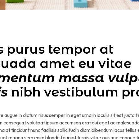
 purus tempor at
uada amet eu vitae
mentum massa vulp
s
nibh vestibulum pr
ue augue in dictum risus semper in eget urna in iaculis sit est justo 
t in consequat volutpat ipsum accumsan erat dui eget ac malesuad
t tincidunt nunc facilisis sollicitudin diam bibendum lacus tellus
uat magna sem enim blandit feugiat turpis vitae quisque congue tu