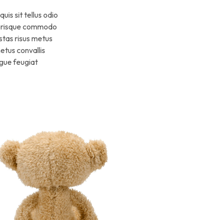
is sit tellus odio
celerisque commodo
stas risus metus
etus convallis
ugue feugiat