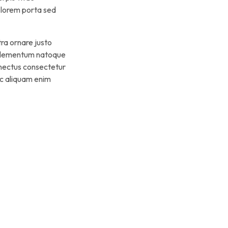
s lorem porta sed
ra ornare justo
e elementum natoque
enectus consectetur
ec aliquam enim