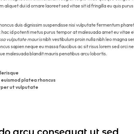
aliquet dui id ornare laoreet sed vitae sit id fringilla eu quis puru
rhoncus duis dignissim suspendisse nisi vulputate fermentum pharet
unc hac id potenti metus purus tempor at malesuada amet eu vita
a vulputate mauris
nibh vestibulum proin nulla nibh leo magna s
ncus sapien neque eu massa faucibus ac sit risus lorem sed orci n
que malesuada blandit mauris penatibus arcu lobortis.
lerisque
 euismod platea rhoncus
rper ut vulputate
 arcu consequat ut sed