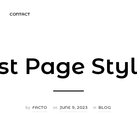
CONTACT
st Page Styl
by
FACTO
on
JUNE 9, 2023
in
BLOG