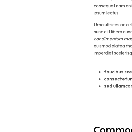
consequat nam enim 
ipsum lectus
Urna ultrices ac a 
nunc elit libero n
condimentum mass
euismod platea rho
imperdiet sceleris
faucibus sce
consectetur
sed ullamco
Commodo