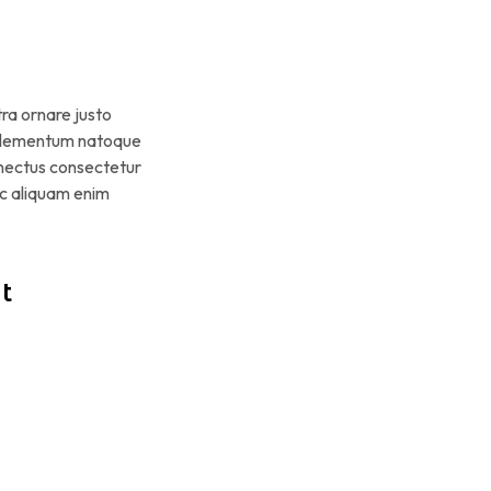
ra ornare justo
e elementum natoque
enectus consectetur
ec aliquam enim
t