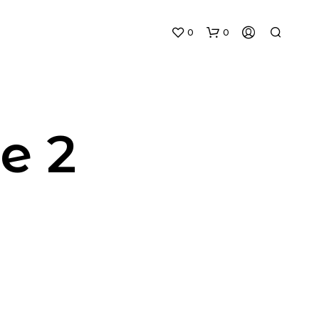
0
0
e 2
N
O
P
R
O
D
U
C
T