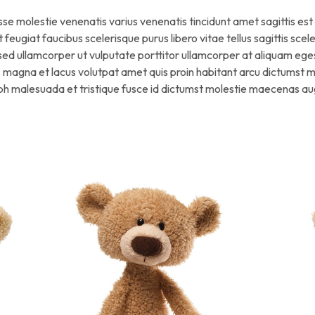
se molestie venenatis varius venenatis tincidunt amet sagittis est qu
t feugiat faucibus scelerisque purus libero vitae tellus sagittis s
sed ullamcorper ut vulputate porttitor ullamcorper at aliquam ege
s magna et lacus volutpat amet quis proin habitant arcu dictumst m
nibh malesuada et tristique fusce id dictumst molestie maecenas a