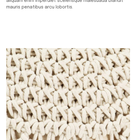
aliquam enim imperdiet scelerisque malesuada blandit
mauris penatibus arcu lobortis.