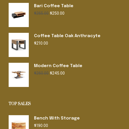
Bari Coffee Table
Original
Current
$
265.00
$
250.00
price
price
was:
is:
$265.00.
$250.00.
Coffee Table Oak Anthracyte
$
210.00
Modern Coffee Table
Original
Current
$
260.00
$
245.00
price
price
was:
is:
$260.00.
$245.00.
TOP SALES
Bench With Storage
$
190.00