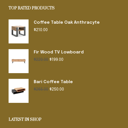
TOP RATED PRODUCTS
Coffee Table Oak Anthracyte
$
210.00
Fir Wood TV Lowboard
Original
Current
$
220.00
$
199.00
price
price
was:
is:
$220.00.
$199.00.
Bari Coffee Table
Original
Current
$
265.00
$
250.00
price
price
was:
is:
$265.00.
$250.00.
LATEST IN SHOP