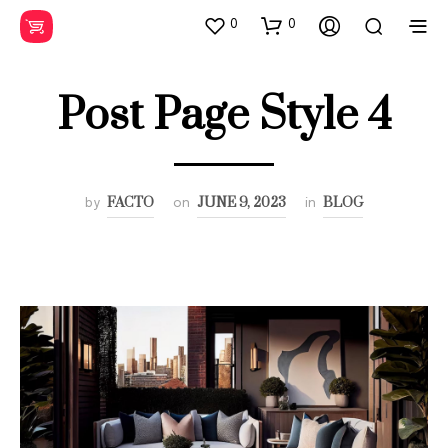
0
0
Post Page Style 4
FACTO
JUNE 9, 2023
BLOG
by
on
in