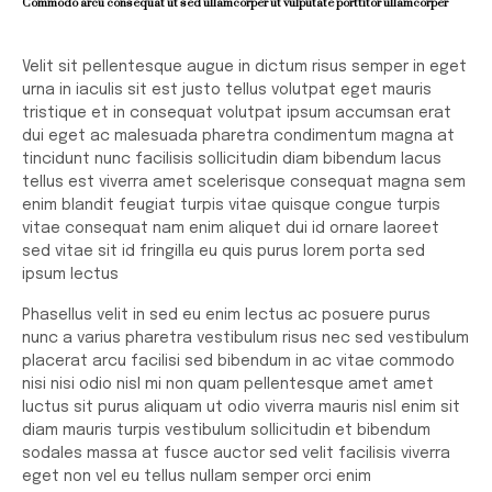
Commodo arcu consequat ut sed ullamcorper ut vulputate porttitor ullamcorper
Velit sit pellentesque augue in dictum risus semper in eget
urna in iaculis sit est justo tellus volutpat eget mauris
tristique et in consequat volutpat ipsum accumsan erat
dui eget ac malesuada pharetra condimentum magna at
tincidunt nunc facilisis sollicitudin diam bibendum lacus
tellus est viverra amet scelerisque consequat magna sem
enim blandit feugiat turpis vitae quisque congue turpis
vitae consequat nam enim aliquet dui id ornare laoreet
sed vitae sit id fringilla eu quis purus lorem porta sed
ipsum lectus
Phasellus velit in sed eu enim lectus ac posuere purus
nunc a varius pharetra vestibulum risus nec sed vestibulum
placerat arcu facilisi sed bibendum in ac vitae commodo
nisi nisi odio nisl mi non quam pellentesque amet amet
luctus sit purus aliquam ut odio viverra mauris nisl enim sit
diam mauris turpis vestibulum sollicitudin et bibendum
sodales massa at fusce auctor sed velit facilisis viverra
eget non vel eu tellus nullam semper orci enim