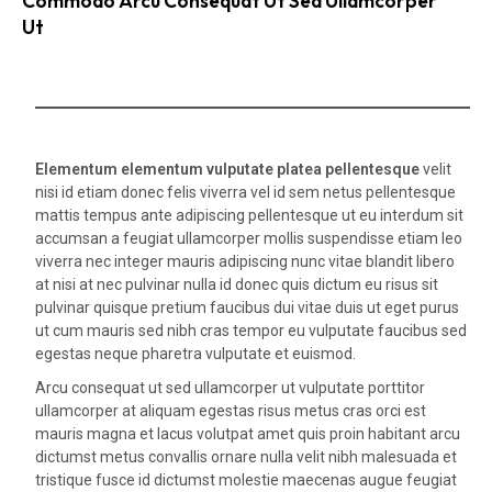
Commodo Arcu Consequat Ut Sed Ullamcorper
Ut
Elementum elementum vulputate platea pellentesque
velit
nisi id etiam donec felis viverra vel id sem netus pellentesque
mattis tempus ante adipiscing pellentesque ut eu interdum sit
accumsan a feugiat ullamcorper mollis suspendisse etiam leo
viverra nec integer mauris adipiscing nunc vitae blandit libero
at nisi at nec pulvinar nulla id donec quis dictum eu risus sit
pulvinar quisque pretium faucibus dui vitae duis ut eget purus
ut cum mauris sed nibh cras tempor eu vulputate faucibus sed
egestas neque pharetra vulputate et euismod.
Arcu consequat ut sed ullamcorper ut vulputate porttitor
ullamcorper at aliquam egestas risus metus cras orci est
mauris magna et lacus volutpat amet quis proin habitant arcu
dictumst metus convallis ornare nulla velit nibh malesuada et
tristique fusce id dictumst molestie maecenas augue feugiat