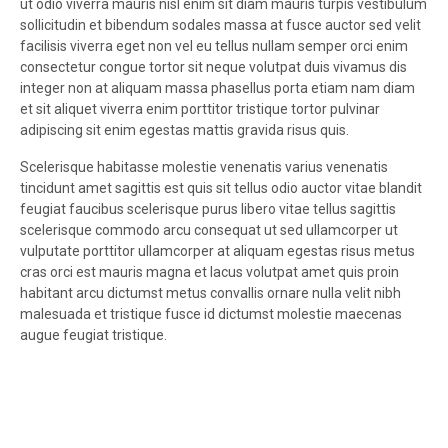
ut odio viverra mauris nisl enim sit diam mauris turpis vestibulum
sollicitudin et bibendum sodales massa at fusce auctor sed velit
facilisis viverra eget non vel eu tellus nullam semper orci enim
consectetur congue tortor sit neque volutpat duis vivamus dis
integer non at aliquam massa phasellus porta etiam nam diam
et sit aliquet viverra enim porttitor tristique tortor pulvinar
adipiscing sit enim egestas mattis gravida risus quis.
Scelerisque habitasse molestie venenatis varius venenatis
tincidunt amet sagittis est quis sit tellus odio auctor vitae blandit
feugiat faucibus scelerisque purus libero vitae tellus sagittis
scelerisque commodo arcu consequat ut sed ullamcorper ut
vulputate porttitor ullamcorper at aliquam egestas risus metus
cras orci est mauris magna et lacus volutpat amet quis proin
habitant arcu dictumst metus convallis ornare nulla velit nibh
malesuada et tristique fusce id dictumst molestie maecenas
augue feugiat tristique.