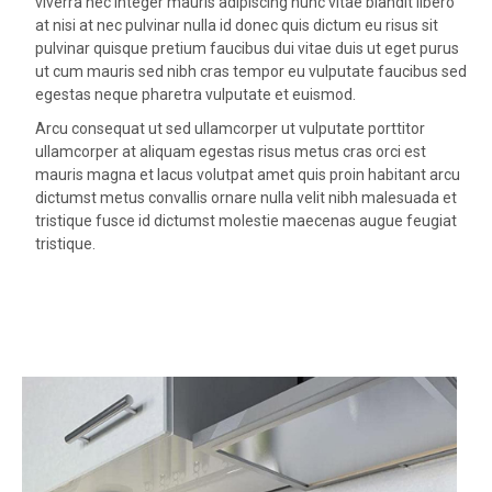
viverra nec integer mauris adipiscing nunc vitae blandit libero
at nisi at nec pulvinar nulla id donec quis dictum eu risus sit
pulvinar quisque pretium faucibus dui vitae duis ut eget purus
ut cum mauris sed nibh cras tempor eu vulputate faucibus sed
egestas neque pharetra vulputate et euismod.
Arcu consequat ut sed ullamcorper ut vulputate porttitor
ullamcorper at aliquam egestas risus metus cras orci est
mauris magna et lacus volutpat amet quis proin habitant arcu
dictumst metus convallis ornare nulla velit nibh malesuada et
tristique fusce id dictumst molestie maecenas augue feugiat
tristique.