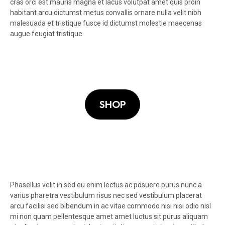
cras orci est mauris magna et lacus volutpat amet quis proin
habitant arcu dictumst metus convallis ornare nulla velit nibh
malesuada et tristique fusce id dictumst molestie maecenas
augue feugiat tristique.
SHOP
Phasellus velit in sed eu enim lectus ac posuere purus nunc a
varius pharetra vestibulum risus nec sed vestibulum placerat
arcu facilisi sed bibendum in ac vitae commodo nisi nisi odio nisl
mi non quam pellentesque amet amet luctus sit purus aliquam