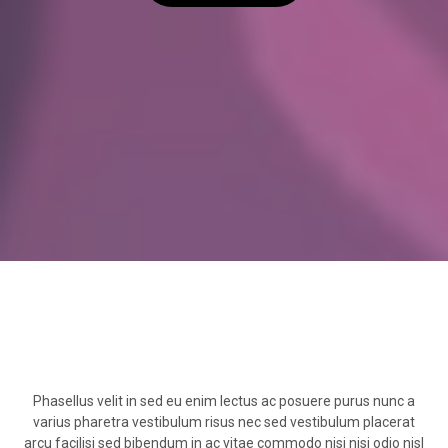
Phasellus velit in sed eu enim lectus ac posuere purus nunc a
varius pharetra vestibulum risus nec sed vestibulum placerat
arcu facilisi sed bibendum in ac vitae commodo nisi nisi odio nisl