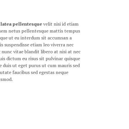
S
I
N
T
latea pellentesque
velit nisi id etiam
H
E
id sem netus pellentesque mattis tempus
C
sque ut eu interdum sit accumsan a
A
is suspendisse etiam leo viverra nec
R
nunc vitae blandit libero at nisi at nec
T
.
uis dictum eu risus sit pulvinar quisque
ae duis ut eget purus ut cum mauris sed
utate faucibus sed egestas neque
ismod.