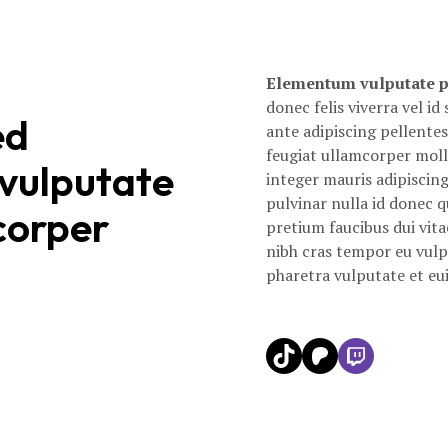
Elementum vulputate p
donec felis viverra vel 
ed
ante adipiscing pellente
feugiat ullamcorper moll
 vulputate
integer mauris adipiscing 
pulvinar nulla id donec q
corper
pretium faucibus dui vit
nibh cras tempor eu vulp
pharetra vulputate et eu
TikTok
Patreon
Twitch