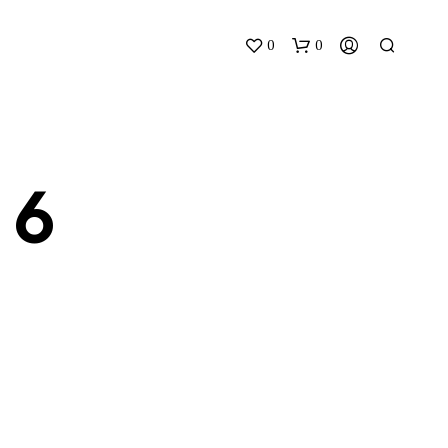
0
0
 6
N
O
P
R
O
D
U
C
T