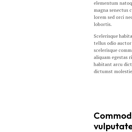
elementum nato
magna senectus co
lorem sed orci ne
lobortis.
Scelerisque habita
tellus odio auctor
scelerisque commo
aliquam egestas r
habitant arcu dict
dictumst molestie
Commodo 
vulputate