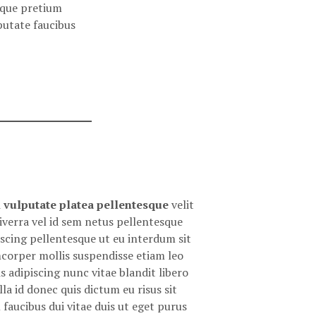
isque pretium
putate faucibus
ulputate platea pellentesque
velit
viverra vel id sem netus pellentesque
scing pellentesque ut eu interdum sit
corper mollis suspendisse etiam leo
s adipiscing nunc vitae blandit libero
lla id donec quis dictum eu risus sit
faucibus dui vitae duis ut eget purus