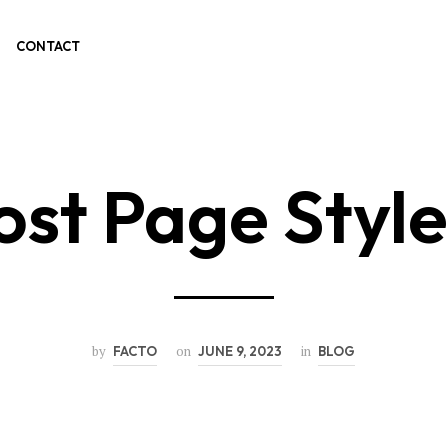
CONTACT
ost Page Style
by
on
in
FACTO
JUNE 9, 2023
BLOG