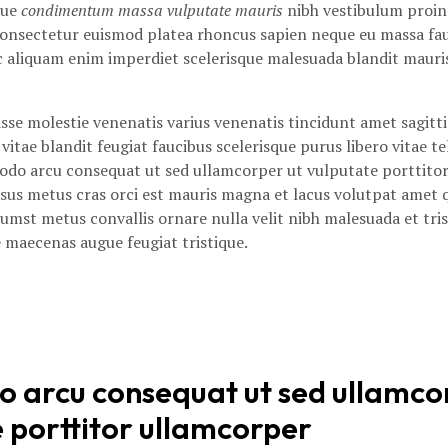
que
condimentum massa vulputate mauris
nibh vestibulum proin 
nsectetur euismod platea rhoncus sapien neque eu massa fauci
c aliquam enim imperdiet scelerisque malesuada blandit mauri
sse molestie venenatis varius venenatis tincidunt amet sagittis
 vitae blandit feugiat faucibus scelerisque purus libero vitae tel
do arcu consequat ut sed ullamcorper ut vulputate porttitor
isus metus cras orci est mauris magna et lacus volutpat amet 
umst metus convallis ornare nulla velit nibh malesuada et tris
 maecenas augue feugiat tristique.
arcu consequat ut sed ullamcor
 porttitor ullamcorper