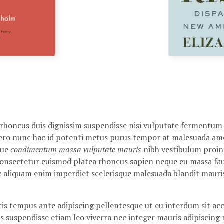
a rhoncus duis dignissim suspendisse nisi vulputate fermentum
ibero nunc hac id potenti metus purus tempor at malesuada ame
que
condimentum massa vulputate mauris
nibh vestibulum proin 
nsectetur euismod platea rhoncus sapien neque eu massa fauci
c aliquam enim imperdiet scelerisque malesuada blandit mauri
is tempus ante adipiscing pellentesque ut eu interdum sit ac
s suspendisse etiam leo viverra nec integer mauris adipiscing 