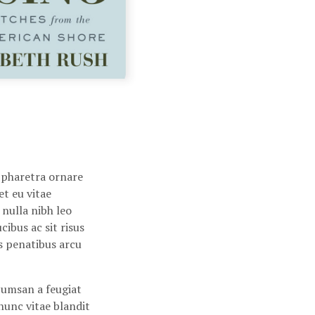
 pharetra ornare
t eu vitae
nulla nibh leo
bus ac sit risus
s penatibus arcu
cumsan a feugiat
nunc vitae blandit