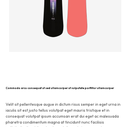
Commodo arcu consequat ut sed ullamcorper ut vulputate porttitor ullamcorper
Velit sit pellentesque augue in dictum risus semper in eget urna in
iaculis sit est justo tellus volutpat eget mauris tristique et in
consequat volutpat ipsum accumsan erat dui eget ac malesuada
pharetra condimentum magna at tincidunt nunc facilisis