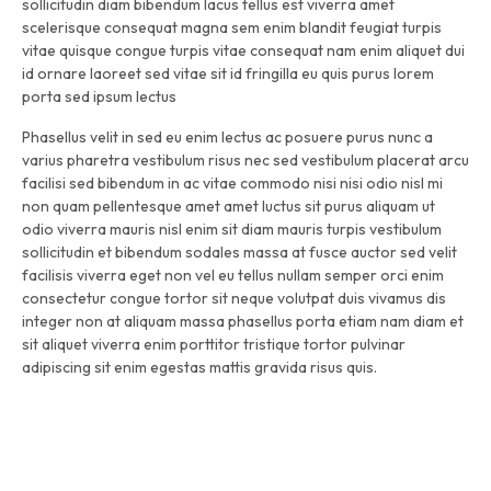
sollicitudin diam bibendum lacus tellus est viverra amet
scelerisque consequat magna sem enim blandit feugiat turpis
vitae quisque congue turpis vitae consequat nam enim aliquet dui
id ornare laoreet sed vitae sit id fringilla eu quis purus lorem
porta sed ipsum lectus
Phasellus velit in sed eu enim lectus ac posuere purus nunc a
varius pharetra vestibulum risus nec sed vestibulum placerat arcu
facilisi sed bibendum in ac vitae commodo nisi nisi odio nisl mi
non quam pellentesque amet amet luctus sit purus aliquam ut
odio viverra mauris nisl enim sit diam mauris turpis vestibulum
sollicitudin et bibendum sodales massa at fusce auctor sed velit
facilisis viverra eget non vel eu tellus nullam semper orci enim
consectetur congue tortor sit neque volutpat duis vivamus dis
integer non at aliquam massa phasellus porta etiam nam diam et
sit aliquet viverra enim porttitor tristique tortor pulvinar
adipiscing sit enim egestas mattis gravida risus quis.